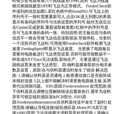
时候少走弯路将第六个跳线拨至ON时,此时飞达为低速
模式将跳线拨至OFF时飞达为正常模式。 FeederCheck软
件读到的信息如图1.若红色框中的SerialNO.与飞达上的
序列号不一致时需要重新写入.点击OK进入到图2的界面.
显示有条码的序列号与当前设置的序列号.核对无误后点
击Update完成更新.重新读取检查图1红框中的序列号是
否与飞达本身的条码一致。特别说明:若主板信息与条码
信息不一致会导致飞达信息读取错误.导致停机，当拿到
一个没拆开的飞达时,可用使用Feedercheck软件检测飞达
速度.FeedingSpeed即显示飞达速度。 当更换了电路板后
需要对电路板进行飞达类型设置.否则可能导致数据不一
样造成NXTTrace无法读取.影响生产。主要是通过飞达
跳线设置来改变飞达类型。 四.物料盖膜卷取部分相关参
数及设置，原因:在与供料器通信时发生了错误 解决思
路: 1.请确认供料器是否通电 2.检查通信接口是否损坏或
未很好连接 3.以上都不能解决时请更换电路板主板.采用
替代法排除问题。 0301原因:Feedersenderror 处理思路:按
下供料器原点调整位置解除错误后重新执行.通常为送料
异常可锁定链距感应器&PCB部分. 0303原
因:Feedersendtimeouterror(在供料器传送中发生了超时) 处
理思路:请确认导线连接(链轮感应器.Motor.PCB其它连
接) 6903原因:飞达连续两次进料异常处理思路:1.请确认