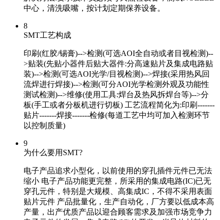
中心，清洗吸嘴，按计划定期保养设备。
8
SMT工艺构成
印刷(红胶/锡膏)-->检测(可选AOI全自动或者目视检测)--
>贴装(先贴小器件后贴大器件:分高速贴片及集成电路贴
装)-->检测(可选AOI光学/目视检测)-->焊接(采用热风回
流焊进行焊接)-->检测(可分AOI光学检测外观及功能性
测试检测)-->维修(使用工具:焊台及热风拆焊台等)-->分
板(手工或者分板机进行切板) 工艺流程简化为:印刷-------
贴片-------焊接-------检修(每道工艺中均可加入检测环节
以控制质量)
9
为什么要用SMT?
电子产品追求小型化，以前使用的穿孔插件元件已无法
缩小 电子产品功能更完整，所采用的集成电路(IC)已无
穿孔元件，特别是大规模、高集成IC，不得不采用表面
贴片元件 产品批量化，生产自动化，厂方要以低成本高
产量，出产优质产品以迎合顾客需求及加强市场竞争力