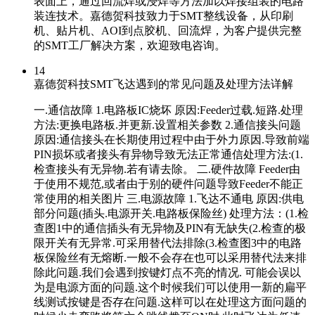
表面上，通过回流焊或浸焊等方法加以焊接组装的电路
装连技术。嘉德贺科技致力于SMT整线设备，从印刷
机、贴片机、AOI到点胶机、回流焊，为客户提供完整
的SMT工厂解决方案，欢迎致电咨询。
14
嘉德贺科技SMT飞达遇到的常见问题及处理方法详解
一.通信故障 1.电路板IC烧坏 原因:Feeder过载.短路.处理
方法:更换电路板.并更新.设置相关参数 2.通信接头问题
原因:通信接头在长期使用过程中由于外力原因.导致前端
PIN损坏或者接头有异物导致无法正常通信处理方法:(1.
检查接头有无异物.若有请去除。 二.硬件故障 Feeder由
于使用不规范,或者由于别的硬件问题导致Feeder不能正
常使用的相关图片 三.电源故障 1.飞达不通电 原因:供电
部分问题(插头.电源开关.电路板保险丝) 处理方法：(1.检
查图1中的通信插头有无异物及PIN有无缺失(2.检查的极
限开关有无异常.可采用替代法排除(3.检查图3中的电路
板保险丝有无熔断.一般不会存在也可以采用替代法来排
除此问题.我们会遇到按键灯点不亮的情况. 可能会误以
为是电源方面的问题.这个时候我们可以使用一新的扁平
线测试按键是否存在问题.这样可以在处理这方面问题的