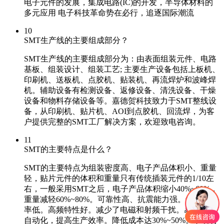
电子元件的发展，集成电路(IC)的开发，半导体材料的
多元应用 电子科技革命势在必行，追逐国际潮流
10
SMT生产线的主要组成部分？
SMT生产线的主要组成部分为：由表面组装元件、电路
基板、组装设计、组装工艺; 主要生产设备包括上板机、
印刷机、送板机、点胶机、贴装机、再流焊炉和波峰焊
机。辅助设备有检测设备、返修设备、清洗设备、干燥
设备和物料存储设备等。嘉德贺科技致力于SMT整线设
备，从印刷机、贴片机、AOI到点胶机、回流焊，为客
户提供完整的SMT工厂解决方案，欢迎致电咨询。
11
SMT的主要特点是什么？
SMT的主要特点为组装密度高、电子产品体积小、重量
轻，贴片元件的体积和重量只有传统插装元件的1/10左
右，一般采用SMT之后，电子产品体积缩小40%~60%，
重量减轻60%~80%。可靠性高、抗震能力强。焊点缺陷
率低。高频特性好。减少了电磁和射频干扰。易于实现
自动化，提高生产效率。降低成本达30%~50%。节省材