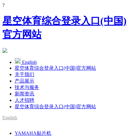
?
星空体育综合登录入口(中国)
官方网站
English
星空体育综合登录入口(中国)官方网站
关于我们
产品展示
技术与服务
新闻资讯
人才招聘
星空体育综合登录入口(中国)官方网站
English
SMT整线设备供应商
YAMAHA贴片机
YAMAHA代理