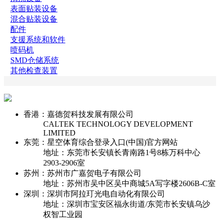
表面贴装设备
混合贴装设备
配件
支援系统和软件
喷码机
SMD仓储系统
其他检查装置
香港：嘉德贺科技发展有限公司
CALTEK TECHNOLOGY DEVELOPMENT
LIMITED
东莞：星空体育综合登录入口(中国)官方网站
地址：东莞市长安镇长青南路1号8栋万科中心
2903-2906室
苏州：苏州市广嘉贺电子有限公司
地址：苏州市吴中区吴中商城5A写字楼2606B-C室
深圳：深圳市阿拉玎光电自动化有限公司
地址：深圳市宝安区福永街道/东莞市长安镇乌沙
权智工业园