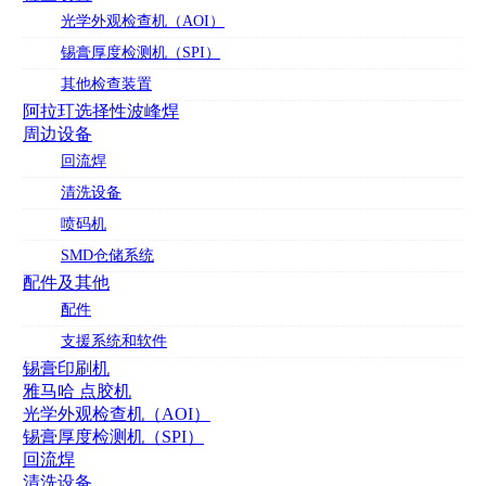
光学外观检查机（AOI）
锡膏厚度检测机（SPI）
其他检查装置
阿拉玎选择性波峰焊
周边设备
回流焊
清洗设备
喷码机
SMD仓储系统
配件及其他
配件
支援系统和软件
锡膏印刷机
雅马哈 点胶机
光学外观检查机（AOI）
锡膏厚度检测机（SPI）
回流焊
清洗设备