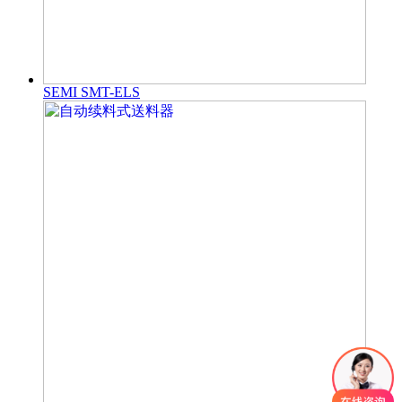
SEMI SMT-ELS