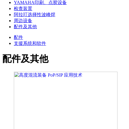
YAMAHA印刷、点胶设备
检查装置
阿拉玎选择性波峰焊
周边设备
配件及其他
配件
支援系统和软件
配件及其他