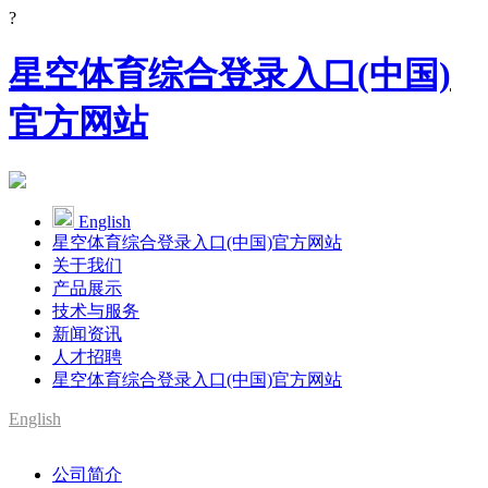
?
星空体育综合登录入口(中国)
官方网站
English
星空体育综合登录入口(中国)官方网站
关于我们
产品展示
技术与服务
新闻资讯
人才招聘
星空体育综合登录入口(中国)官方网站
English
公司简介