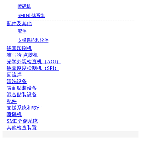
喷码机
SMD仓储系统
配件及其他
配件
支援系统和软件
锡膏印刷机
雅马哈 点胶机
光学外观检查机（AOI）
锡膏厚度检测机（SPI）
回流焊
清洗设备
表面贴装设备
混合贴装设备
配件
支援系统和软件
喷码机
SMD仓储系统
其他检查装置