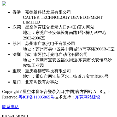
香港：嘉德贺科技发展有限公司
CALTEK TECHNOLOGY DEVELOPMENT
LIMITED
东莞：星空体育综合登录入口(中国)官方网站
地址：东莞市长安镇长青南路1号8栋万科中心
2903-2906室
苏州：苏州市广嘉贺电子有限公司
地址：苏州市吴中区吴中商城5A写字楼2606B-C室
深圳：深圳市阿拉玎光电自动化有限公司
地址：深圳市宝安区福永街道/东莞市长安镇乌沙
权智工业园
重庆：重庆嘉德贺科技有限公司
地址：重庆市两江新区水土街道万宝大道200号
厦门、北京均设有办事处
Copyright ? 星空体育综合登录入口(中国)官方网站 All Rights
Reserved.
粤ICP备11005865号
技术支持：
东莞网站建设
联系电话
0769-81583901