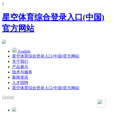
?
星空体育综合登录入口(中国)
官方网站
English
星空体育综合登录入口(中国)官方网站
关于我们
产品展示
技术与服务
新闻资讯
人才招聘
星空体育综合登录入口(中国)官方网站
English
SMT整线设备供应商
YAMAHA代理