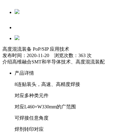
高度混流装备 PoP/SIP 应用技术
发布时间：2020-11-20 浏览次数：363 次
介绍高维融合SMT和半导体技术、高度混流装配
产品详情
8连贴装头，高速、高精度焊接
对应多种类元件
对应L460×W330mm的广范围
可焊接任意角度
焊剂转印对应