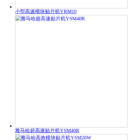
小型高速模块贴片机YRM10
雅马哈超高速贴片机YSM40R