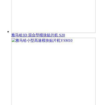
雅马哈3D 混合型模块贴片机 S20