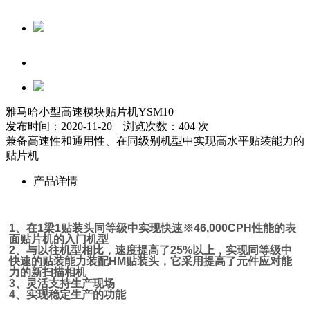
雅马哈小型高速模块贴片机YSM10
发布时间：2020-11-20 浏览次数：404 次
兼备高速性和通用性、在同级别机型中实现高水平贴装能力的
贴片机
产品详情
1、在1梁1贴装头同等级中实现快速※46,000CPH性能的表
面贴片机的入门机型
2、与以往机型相比，速度提高了25%以上，实现同等级中
快速的贴装能力装配HM贴装头，它采用提高了元件应对能
力的新扫描相机
3、灵活支持生产现场
4、实现稳定生产的功能