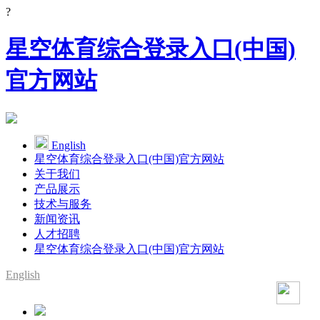
?
星空体育综合登录入口(中国)
官方网站
English
星空体育综合登录入口(中国)官方网站
关于我们
产品展示
技术与服务
新闻资讯
人才招聘
星空体育综合登录入口(中国)官方网站
English
SMT整线设备供应商
YAMAHA代理