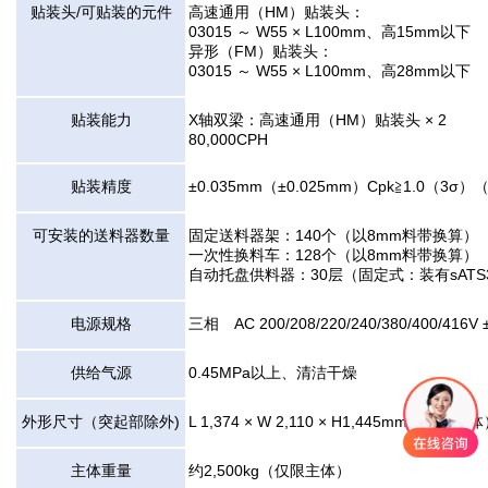
贴装头/可贴装的元件
高速通用（HM）贴装头：
03015 ～ W55 × L100mm、高15mm以下
异形（FM）贴装头：
03015 ～ W55 × L100mm、高28mm以下
贴装能力
X轴双梁：高速通用（HM）贴装头 × 2
80,000CPH
贴装精度
±0.035mm（±0.025mm）Cpk≧1.0（
可安装的送料器数量
固定送料器架：140个（以8mm料带换算）
一次性换料车：128个（以8mm料带换算）
自动托盘供料器：30层（固定式：装有sATS
电源规格
三相 AC 200/208/220/240/380/400/416V
供给气源
0.45MPa以上、清洁干燥
外形尺寸（突起部除外)
L 1,374 × W 2,110 × H1,445mm（仅限主
主体重量
约2,500kg（仅限主体）