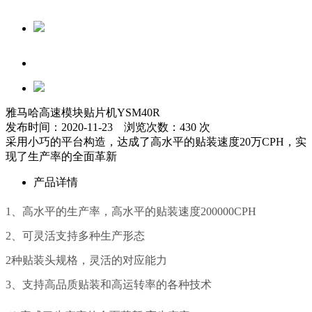
雅马哈高速模块贴片机YSM40R
发布时间：2020-11-23 浏览次数：430 次
采用小巧的平台构造，达成了高水平的贴装速度20万CPH，实
现了生产率的全面革新
产品详情
1、高水平的生产率，高水平的贴装速度200000CPH
2、可灵活支持多种生产形态
2种贴装头规格，灵活的对应能力
3、支持高品质贴装和高运转率的各种技术