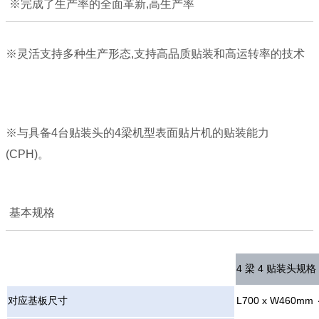
※完成了生产率的全面革新,高生产率
※灵活支持多种生产形态,支持高品质贴装和高运转率的技术
※与具备4台贴装头的4梁机型表面贴片机的贴装能力
(CPH)。
基本规格
4 梁 4 贴装头规格 (
对应基板尺寸
L700 x W460mm 