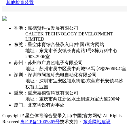
其他检查装置
香港：嘉德贺科技发展有限公司
CALTEK TECHNOLOGY DEVELOPMENT
LIMITED
东莞：星空体育综合登录入口(中国)官方网站
地址：东莞市长安镇长青南路1号8栋万科中心
2903-2906室
苏州：苏州市广嘉贺电子有限公司
地址：苏州市吴中区吴中商城5A写字楼2606B-C室
深圳：深圳市阿拉玎光电自动化有限公司
地址：深圳市宝安区福永街道/东莞市长安镇乌沙
权智工业园
重庆：重庆嘉德贺科技有限公司
地址：重庆市两江新区水土街道万宝大道200号
厦门、北京均设有办事处
Copyright ? 星空体育综合登录入口(中国)官方网站 All Rights
Reserved.
粤ICP备11005865号
技术支持：
东莞网站建设