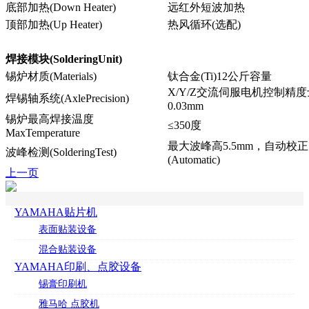
底部加热(Down Heater)
远红外短波加热
顶部加热(Up Heater)
热风循环(选配)
焊接模块(SolderingUnit)
锡炉材质(Materials)
钛合金(Ti)12公斤容量
X/Y/Z交流伺服电机控制精度
焊锡轴系统(AxlePrecision)
0.03mm
锡炉最高焊接温度
≤350度
MaxTemperature
最大波峰高5.5mm，自动校正
波峰检测(SolderingTest)
(Automatic)
上一页
YAMAHA贴片机
表面贴装设备
混合贴装设备
YAMAHA印刷、点胶设备
锡膏印刷机
雅马哈 点胶机