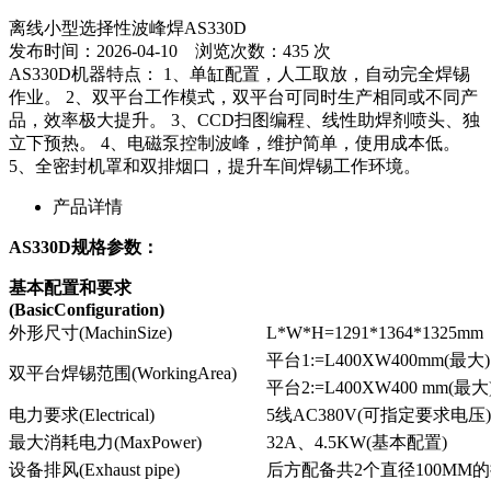
离线小型选择性波峰焊AS330D
发布时间：2026-04-10 浏览次数：435 次
AS330D机器特点： 1、单缸配置，人工取放，自动完全焊锡
作业。 2、双平台工作模式，双平台可同时生产相同或不同产
品，效率极大提升。 3、CCD扫图编程、线性助焊剂喷头、独
立下预热。 4、电磁泵控制波峰，维护简单，使用成本低。
5、全密封机罩和双排烟口，提升车间焊锡工作环境。
产品详情
AS330D规格参数：
基本配置和要求
(BasicConfiguration)
外形尺寸(MachinSize)
L*W*H=1291*1364*1325mm
平台1:=L400XW400mm(最大)
双平台焊锡范围(WorkingArea)
平台2:=L400XW400 mm(最大
电力要求(Electrical)
5线AC380V(可指定要求电压)
最大消耗电力(MaxPower)
32A、4.5KW(基本配置)
设备排风(Exhaust pipe)
后方配备共2个直径100MM