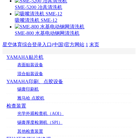
SME-5200 冶具清洗机
吸嘴清洗机 SME-12
SME-800 水基电动钢网清洗机
星空体育综合登录入口(中国)官方网站
1
末页
YAMAHA贴片机
表面贴装设备
混合贴装设备
YAMAHA印刷、点胶设备
锡膏印刷机
雅马哈 点胶机
检查装置
光学外观检查机（AOI）
锡膏厚度检测机（SPI）
其他检查装置