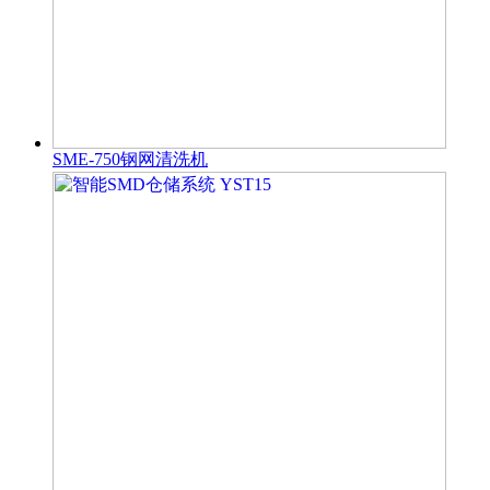
SME-750钢网清洗机