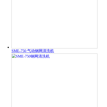
SME-750 气动钢网清洗机