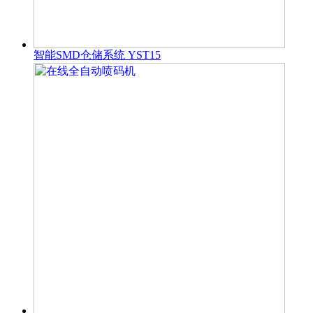
智能SMD仓储系统 YST15