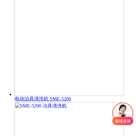
电动治具清洗机 SME-5200