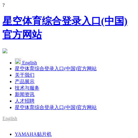
?
星空体育综合登录入口(中国)
官方网站
English
星空体育综合登录入口(中国)官方网站
关于我们
产品展示
技术与服务
新闻资讯
人才招聘
星空体育综合登录入口(中国)官方网站
English
SMT整线设备供应商
YAMAHA贴片机
YAMAHA代理