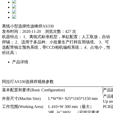
离线小型选择性波峰焊AS330
发布时间：2020-11-20 浏览次数：427 次
机器特点： 1、离线式标准机型，单缸配置；人工取放，自动
焊锡； 2、适用于多品种、小批量生产打样应用场境。 3、可
选配带独立预热系统，带CCD相机编程系统； 4、占地小，性
价比高；
产品详情
阿拉玎AS330选择焊规格参数
基本配置和要求(Basic Configuration)
产品固定
产品
外形尺寸(Machin Size)
L*W*H= 925*1165*1150 mm
Up an
工作范围(Working Area)
L 410×W 300 mm（最大）
PCB边
5线 AC380V （可指定要求