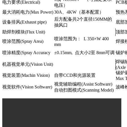
电力要求(Electrical)
PCB板
电压）
最大消耗电力(Max Power)
30A、4KW（基本配置）
预热系统
后方配备共2个直径150MM的
设备排风(Exhaust pipe)
底部加热
抽风口
助焊剂模块(Flux Unit)
顶部加热
喷涂范围为： L 350×W 400
喷涂范围(Spray Area)
焊接模块
mm
喷涂精度(Spray Accuracy
±0.15mm, 点大小2至 8mm可调
锡炉材质
焊锡
机器视觉单元(Vision Unit)
(Axle 
锡炉
视觉装置(Machin Vision)
自带CCD和光源装置
Max T
视觉辅助编程(Assist Software)
视觉软件(Vision Software)
波峰检测
自动扫图模式(Scanning Model)