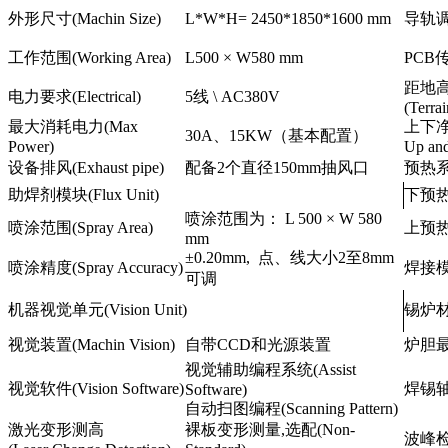
外形尺寸(Machin Size)
L*W*H= 2450*1850*1600 mm
导轨调宽
工作范围(Working Area)
L500 × W580 mm
PCB传
距地
电力要求(Electrical)
5线 \ AC380V
(Terrai
最大消耗电力(Max
上下
30A、15KW（基本配置）
Power)
Up an
设备排风(Exhaust pipe)
配备2个直径150mm抽风口
预热系统(
助焊剂模块(Flux Unit)
下预热系
喷涂范围为： L 500 × W 580
喷涂范围(Spray Area)
上预热系
mm
±0.20mm, 点、线大小2至8mm
喷涂精度(Spray Accuracy)
焊接模块(
可调
机器视觉单元(Vision Unit)
锡炉材质(
视觉装置(Machin Vision)
自带CCD和光源装置
炉胆最大
视觉辅助编程系统(Assist
视觉软件(Vision Software)
焊锡轴系统
Software)
自动扫图编程(Scanning Pattern)
激光变形测高
裸板变形测量,选配(Non-
波峰检测(